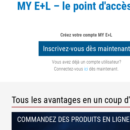
MY E+L – le point d'accè
bande de transport
Installation d'étirage de film
ligne de calan
bande ELSCA
•
Défilement du feutre et de la
acier
Système de dét
Tout afficher
toile pour le papier
Installation de
métal ELMETA
Régulation de défilement du
corde textile
Inspection de 
feutre et de la toile pour le
Installation d
pneumatiques
Créez votre compte MY E+L
papier
corde acier
ELSIS Inspecti
•
Inscrivez-vous dès maintenant
Ligne d'extrusi
film/papier
Tout afficher
Vous avez déjà un compte utilisateur?
Connectez-vous
ici
dès maintenant.
Tous les avantages en un coup d'
COMMANDEZ DES PRODUITS EN LIGNE