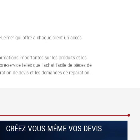
Tout afficher
•
•
Tout afficher
Tout afficher
+Leimer qui offre à chaque client un accès
rmations importantes sur les produits et les
-service telles que l'achat facile de pièces de
ration de devis et les demandes de réparation.
CRÉEZ VOUS-MÊME VOS DEVIS