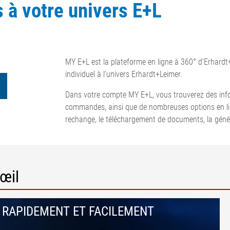
s à votre univers E+L
dres corde
N
Mesure et régulation de la
ection de
force de traction
 coupe de
Systèmes de mesure pour
surfaces de
pneumatiques
e découpe de
Systèmes de régulation de la
MY E+L est la plateforme en ligne à 360° d'Erhardt
on de surface,
force de traction de la bande
individuel à l'univers Erhardt+Leimer.
on
pour carton ondulé
•
•
Dans votre compte MY E+L, vous trouverez des info
Système de mesure en ligne
Tout afficher
Tout afficher
commandes, ainsi que de nombreuses options en libre
du poids par unité de surface
rechange, le téléchargement de documents, la géné
et de l'épaisseur ELTIM
•
Tout afficher
œil
 RAPIDEMENT ET FACILEMENT