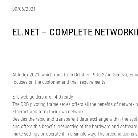
EL.MOTION - Unités
Encolleuse
Salons
Découpeuse ro
Automatisatio
09/06/2021
d'entraînement BLDC
Dispositif d'ouverture de
News
Installation de
pour le carton
•
tricot tubulaire
Newsletter
Tout afficher
Machine de flambage
Kit presse
EL.NET – COMPLETE NETWORKI
•
Installation de mercerisation
Tout afficher
Installation de teinture KKV
•
Tout afficher
Newsletter
At Index 2021, which runs from October 19 to 22 in Geneva, Erha
S'inscrire à la newsletter
focuses on the customer and their requirements.
Erhardt+Leimer et recevoir
régulièrement des nouvelles
E+L web guiders are I 4.0-ready
intéressantes sur nos produits,
Plastique
Pneumatiques
The DRB pivoting frame series offers all the benefits of network
innovations & plus encore
caoutchouc
Ethernet and form their own network.
Extrudeuse de film
Technique de guidage de
Technologie d
Besides the rapid and transparent data exchange within the system,
Extrudeuses pour extrusion
Ligne de calan
bande
S'inscrire ici
and offers this benefit irrespective of the hardware and softwar
à plat
textile
Inspection de l
make settings or operate it in a simple way. The precondition is s
Systèmes de régulation de
Ensacheuse
Informations c
Système de sur