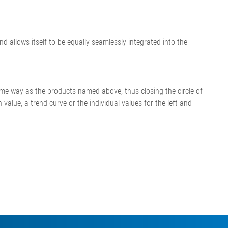
Tout afficher
•
•
Tout afficher
Tout afficher
 allows itself to be equally seamlessly integrated into the
me way as the products named above, thus closing the circle of
alue, a trend curve or the individual values for the left and