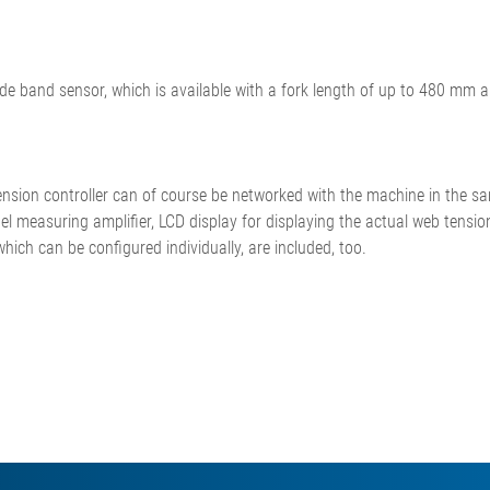
dres corde
N
Mesure et régulation de la
ection de
force de traction
 coupe de
Systèmes de mesure pour
e band sensor, which is available with a fork length of up to 480 mm and
surfaces de
pneumatiques
e découpe de
Systèmes de régulation de la
on de surface,
force de traction de la bande
on
pour carton ondulé
sion controller can of course be networked with the machine in the sa
•
•
Système de mesure en ligne
Tout afficher
Tout afficher
 measuring amplifier, LCD display for displaying the actual web tension v
du poids par unité de surface
which can be configured individually, are included, too.
et de l'épaisseur ELTIM
•
Tout afficher