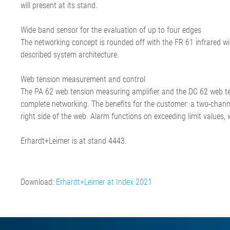
will present at its stand.
bande de transport
Installation d'étirage de film
ligne de calan
bande ELSCA
•
Défilement du feutre et de la
acier
Système de dét
Tout afficher
Wide band sensor for the evaluation of up to four edges
toile pour le papier
Installation de
métal ELMETA
The networking concept is rounded off with the FR 61 infrared wid
Régulation de défilement du
corde textile
Inspection de 
described system architecture.
feutre et de la toile pour le
Installation d
pneumatiques
papier
corde acier
ELSIS Inspecti
Web tension measurement and control
•
Ligne d'extrusi
film/papier
Tout afficher
The PA 62 web tension measuring amplifier and the DC 62 web ten
complete networking. The benefits for the customer: a two-channel
right side of the web. Alarm functions on exceeding limit values, 
Erhardt+Leimer is at stand 4443.
Download:
Erhardt+Leimer at Index 2021