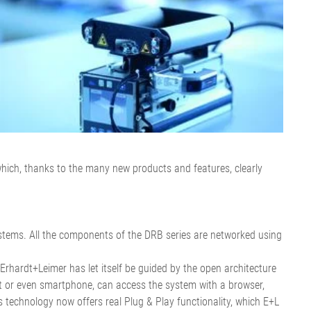
Erhardt+Leimer
de revêtement
Machine à fabriquer des
Machines pour l'industrie du
e
e bande sans
couches de bébé
carton ondulé
Retours et réparations
sse
on ondulé
Machine de fabrication de
Machines pour l'industrie
otative
ettoyage de
produits d'hygiène féminine
des pneumatiques
outir
e ELCLEAN
Machine à fabriquer les
Machines pour l'industrie
•
d'assemblage
Outils de service
couches pour adultes
textile
Tout afficher
•
•
Machine de fabrication de
Tout afficher
Tout afficher
lingettes imprégnées
Machine de transformation
Documents Service
E+L Pleins feux sur
de papier tissu
après-vente
hich, thanks to the many new products and features, clearly
•
Tout afficher
Autres industries
systems. All the components of the DRB series are networked using
pier
Machine à étiqueter
 de découpe
 Erhardt+Leimer has let itself be guided by the open architecture
ier tissu
Installation de production de
let or even smartphone, can access the system with a browser,
découpe pour le
tubes
is technology now offers real Plug & Play functionality, which E+L
•
llulose