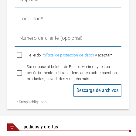
100 a 240 V, 50/60 Hz
alimentación
Consumo de corriente
Máx. 4,5 A CC
Localidad
Protocolo Ethernet
Interfaz
ELNET
Interfaz de bus de campo
Número de cliente (opcional)
Ethernet UDP
opcional
Ethernet IP
He leído
Política de protección de datos
y aceptar*
Profinet
Suscríbase al boletín de Erhardt+Leimer y reciba
5 entradas digitales
Interfaz digital E/S
periódicamente noticias interesantes sobre nuestros
configurables
productos, novedades y mucho más.
1 salida configurable
Descarga de archivos
Conforme CE (Directiva
Certificaciones
de máquinas
*Campo obligatorio
2006/42/CE)
Certificado NRTL
CU72180310 01
pedidos y ofertas
Clase de protección
IP 54