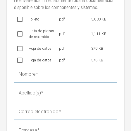
Le enviaremos inmediatamente toda la documentación
Precisión de regulación FR 61
(dependiendo del
disponible sobre los componentes y sistemas.
material)
Frecuencia de error
Máx. 8 Hz
Folleto
pdf
3,030 KB
Recorrido de ajuste nominal LÜ
Máx. ±19 mm/Máx. ±21
Lista de piezas
180 mm/200 mm
mm
pdf
1,111 KB
de recambio
Recorrido de ajuste nominal LÜ
Máx. ±14,5 mm/Máx.
250 mm/300 mm
±18 mm
Hoja de datos
pdf
370 KB
Velocidad de ajuste nominal
max. 150 mm/s
Hoja de datos
pdf
376 KB
Tensión de banda
Máx. 300 N
Diámetro del rodillo D
40/60/80 mm
Nombre
Temperatura ambiental
+10 °C a +50 °C
15 a 95 % (no
Humedad relativa del aire
Apellido(s)
condensante)
Valor nominal de tensión de
24 V CC
servicio
Correo electrónico
20 a 30 V CC
Rango nominal
(ondulación incluida)
Rango nominal con fuente de
Empresa