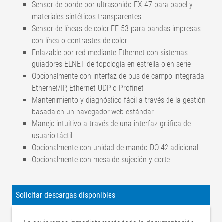
Sensor de borde por ultrasonido FX 47 para papel y
materiales sintéticos transparentes
Sensor de líneas de color FE 53 para bandas impresas
con línea o contrastes de color
Enlazable por red mediante Ethernet con sistemas
guiadores ELNET de topología en estrella o en serie
Opcionalmente con interfaz de bus de campo integrada
Ethernet/IP, Ethernet UDP o Profinet
Mantenimiento y diagnóstico fácil a través de la gestión
basada en un navegador web estándar
Manejo intuitivo a través de una interfaz gráfica de
usuario táctil
Opcionalmente con unidad de mando DO 42 adicional
Opcionalmente con mesa de sujeción y corte
< ±0,1 mm
Precisión de regulación FR
(dependiendo del
Solicitar descargas disponibles
47/FX 47/FE 53
material)
< ±0,1 mm